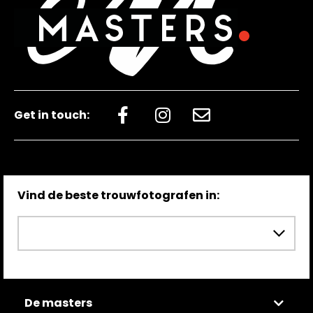
emotie voelen in het beeld dat jij
foto’s! Op de grote dag zelf maakte
hebt vastgelegd. Dit is wat mij betreft
ze zichzelf bijna onzichtbaar.
onbetaalbaar, dank daarvoor uit de
Hierdoor zijn de foto’s lekker
bodem van mijn hart. Het feit dat ik
spontaan en konden wij ons volledig
weet dat ik elke keer weer terug kan
op elkaar en onze gasten richten. Het
in de tijd, terug naar de mooiste dag
Get in touch:
uiteindelijke resultaat was nog
uit ons leven. Achteraf gezien
mooier dan gehoopt! Ze weet de
hebben wij door voor jou te kiezen
emotie uitvergroot vast te leggen en
ons zelf het mooiste gegeven,
momenten uit te lichten die zelfs aan
Vind de beste trouwfotografen in:
#nodisrespect #sosolobi. Onze
ons voorbij waren gegaan. De
bruiloft was prachtig, vol
belichting is perfect en ze weet
hoogtepunten die je allemaal hebt
details prachtig te verwerken. De
vereeuwigd. Liggend, rollend vanuit
slideshow maakt dat je geen
allerlei posities puur topsport!! Ook
videograaf mee nodig hebt. We
De masters
jouw flexibiliteit toen we vroegen of je