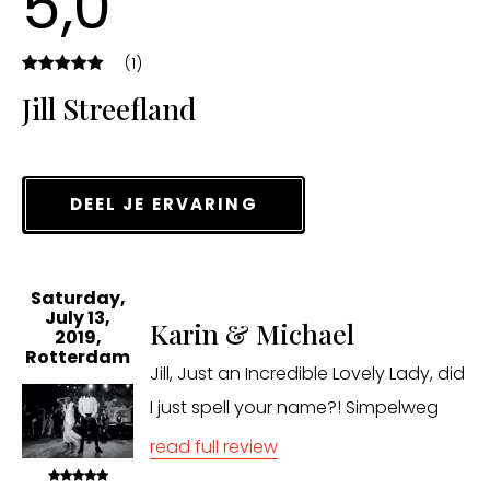
5,0
(1)
Jill Streefland
DEEL JE ERVARING
Saturday,
July 13,
Karin & Michael
2019,
Rotterdam
Jill, Just an Incredible Lovely Lady, did
I just spell your name?! Simpelweg
ongelofelijk het eindresultaat, maar
read full review
het is allemaal begonnen bij jouw