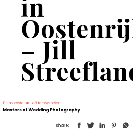
in
Oostenri
– Jill
Streeflan
De mooiste bruiloft fotoverhalen
Masters of Wedding Photography
share: