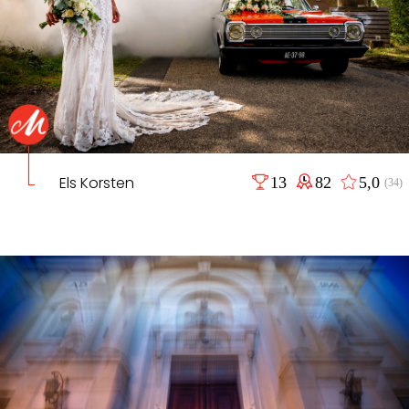
Els Korsten
13
82
5,0
(34)