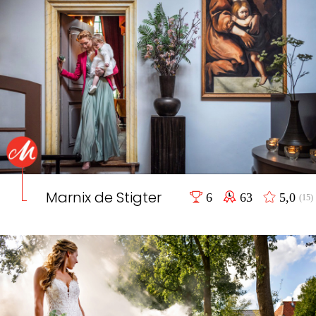
Marnix de Stigter
6
63
5,0
(15)