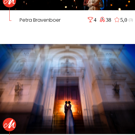
Petra Bravenboer
4
38
5,0
(3)