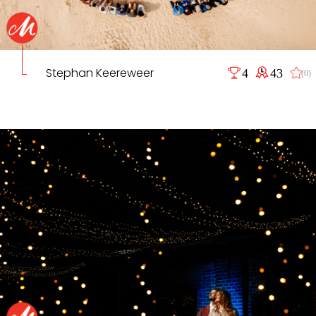
Stephan Keereweer
4
43
(0)