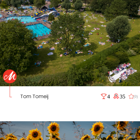
Tom Tomeij
4
35
(0)