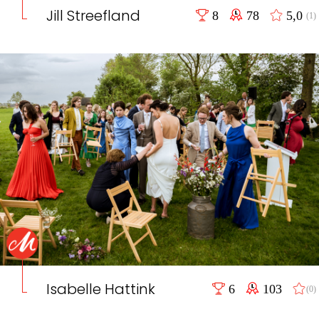
Jill Streefland
8
78
5,0
(1)
Isabelle Hattink
6
103
(0)