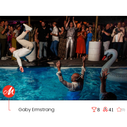
Gaby Ermstrang
8
41
(0)