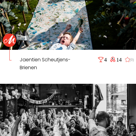
Jaentien Scheutjens-
4
14
(0)
Brienen