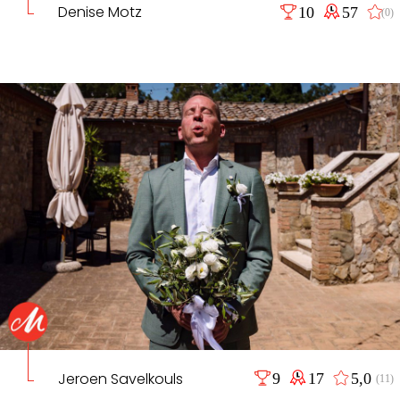
Denise Motz
10
57
(0)
Jeroen Savelkouls
9
17
5,0
(11)