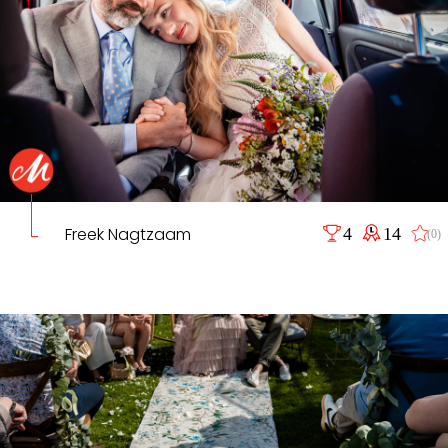
Freek Nagtzaam
4
14
(0)