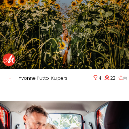
Yvonne Putto-Kuipers
4
22
(0)