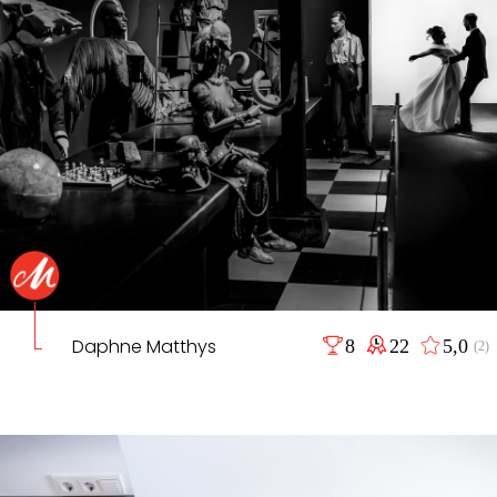
Daphne Matthys
8
22
5,0
(2)