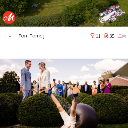
Tom Tomeij
11
35
(0)