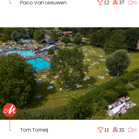
Paco Van Leeuwen
12
37
(0)
Tom Tomeij
11
35
(0)