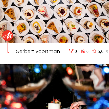
Gerbert Voortman
0
6
5,0
(1)