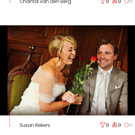
Chantal van den Berg
0
0
(0)
Susan Rekers
0
0
(0)