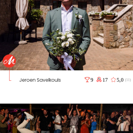
Jeroen Savelkouls
9
17
5,0
(11)