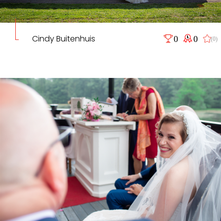
Cindy Buitenhuis
0
0
(0)