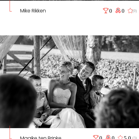
Mike Rikken
0
0
(0)
Maaike ten Brinke
0
0
5,0
(3)