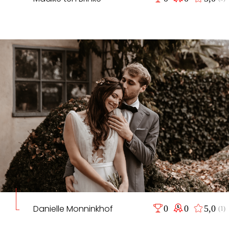
Danielle Monninkhof
0
0
5,0
(1)