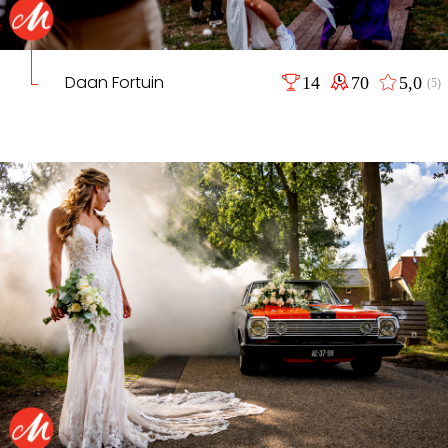
Daan Fortuin
14
70
5,0
(5)