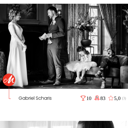
Gabriel Scharis
10
83
5,0
(3)