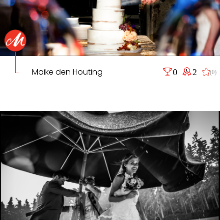
Maike den Houting
0
2
(0)