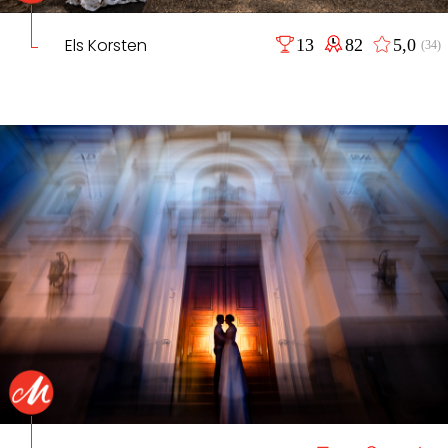
Els Korsten
13
82
5,0
(34)