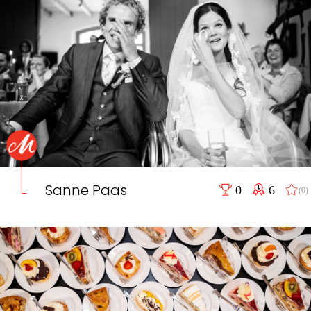
Sanne Paas
0
6
(0)