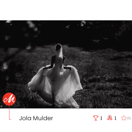
Jola Mulder
1
1
(0)