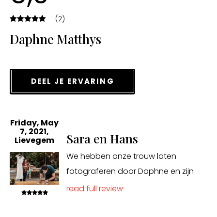
(2)
Daphne Matthys
DEEL JE ERVARING
Friday, May
7, 2021,
Sara en Hans
Lievegem
We hebben onze trouw laten
fotograferen door Daphne en zijn
enorm blij met het resultaat! Het
read full review
gevoel en de gebeurtenis van dat
moment vastleggen op beeld is voor