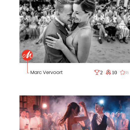
Marc Vervoort
2
10
(0)