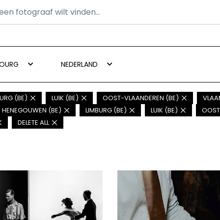
BOURG
NEDERLAND
URG (BE)
LUIK (BE)
OOST-VLAANDEREN (BE)
VLAA
HENEGOUWEN (BE)
LIMBURG (BE)
LUIK (BE)
OOST
DELETE ALL