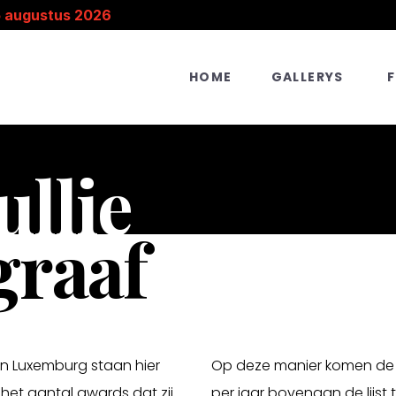
5 augustus 2026
HOME
GALLERYS
ullie
graaf
en Luxemburg staan hier
Op deze manier komen de
het aantal awards dat zij
per jaar bovenaan de lijst 