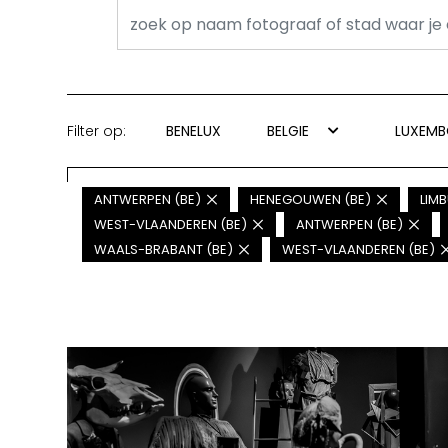
Filter op:
BENELUX
BELGIE
LUXEM
ANTWERPEN (BE)
HENEGOUWEN (BE)
LIMB
WEST-VLAANDEREN (BE)
ANTWERPEN (BE)
WAALS-BRABANT (BE)
WEST-VLAANDEREN (BE)