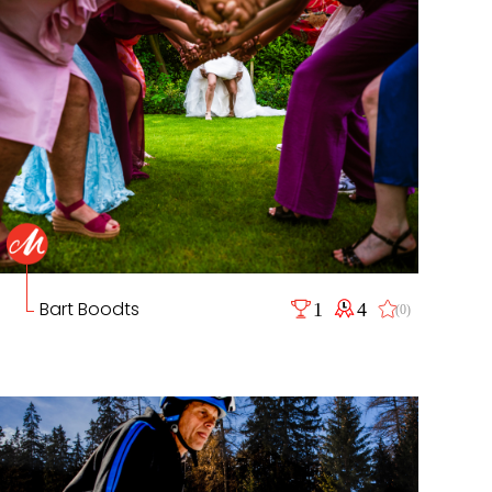
Bart Boodts
1
4
(0)