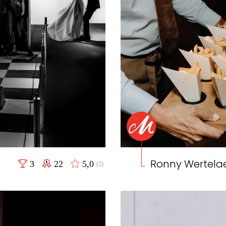
Ronny Wertela
3
22
5,0
(2)