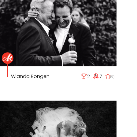
Wianda Bongen
2
7
(0)