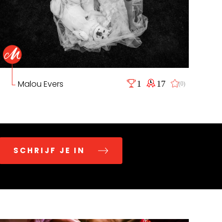
Malou Evers
1
17
(0)
SCHRIJF JE IN