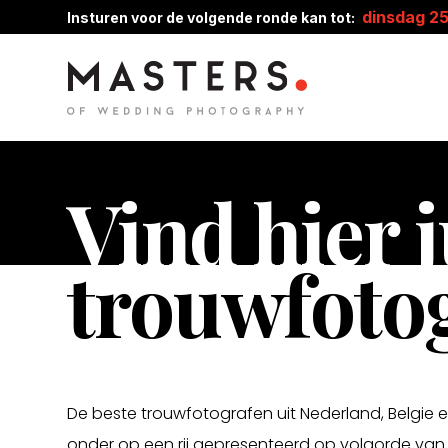
dinsdag 2
Insturen voor de volgende ronde kan tot:
Vind hier j
trouwfoto
De beste trouwfotografen uit Nederland, Belgie 
onder op een rij gepresenteerd op volgorde van 