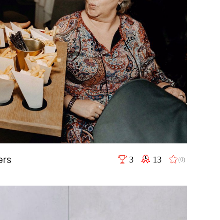
ers
3
13
(0)