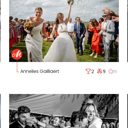
Annelies Gailliaert
2
9
(0)