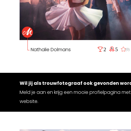
Nathalie Dolmans
2
5
(0)
Wil jij als trouwfotograaf ook gevonden wo
Meld je aan en krijg een mooie profielpagina met 
website.