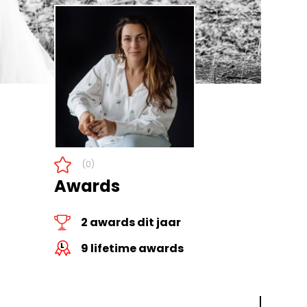
(0)
Awards
2 awards dit jaar
9 lifetime awards