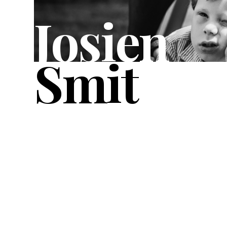
Josien
Smit