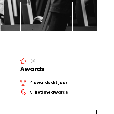
(0)
Awards
4 awards dit jaar
5 lifetime awards