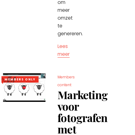
om
meer
omzet
te
genereren.
Lees
meer
Members
MEMBERS ONLY
content
Marketing
voor
fotografen
met