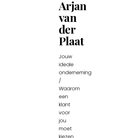
Arjan
van
der
Plaat
Jouw
ideale
onderneming
/
Waarom
een
klant
voor
jou
moet
kiezen