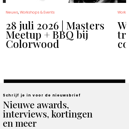
,
Nieuws
Workshops & Events
Works
28 juli 2026 | Masters
Wo
Meetup + BBQ bij
tr
Colorwood
co
Schrijf je in voor de nieuwsbrief
Nieuwe awards,
interviews, kortingen
en meer