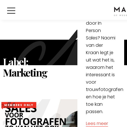
Meer omzet
als fotograaf
door In
Person
Sales? Naomi
van der
Kraan legt je
Label:
uit wat het is,
waarom het
Marketing
interessant is
voor
trouwfotografen
en hoe je het
toe kan
MEMBERS ONLY
passen.
Lees meer