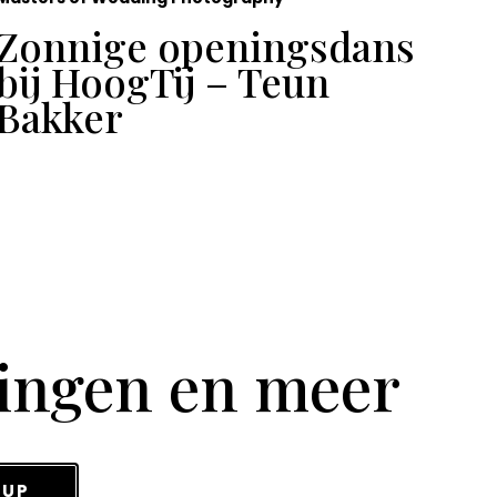
Zonnige openingsdans
Ge
bij HoogTij – Teun
Sa
Bakker
tingen en meer
 UP