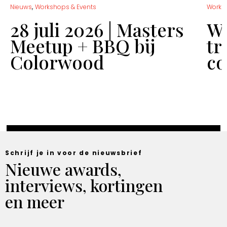
,
Nieuws
Workshops & Events
Works
28 juli 2026 | Masters
Wo
Meetup + BBQ bij
tr
Colorwood
co
Schrijf je in voor de nieuwsbrief
Nieuwe awards,
interviews, kortingen
en meer