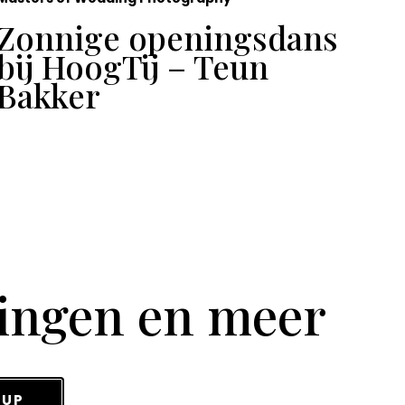
Zonnige openingsdans
Ge
bij HoogTij – Teun
Sa
Bakker
tingen en meer
 UP