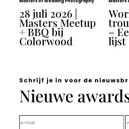
Masters of Wedding Photography
Masters 
28 juli 2026 |
Wor
Masters Meetup
tro
+ BBQ bij
– E
Colorwood
lijst
Schrijf je in voor de nieuwsbr
Nieuwe awards,