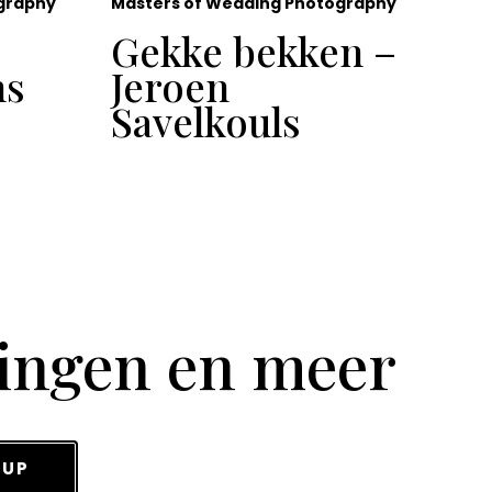
graphy
Masters of Wedding Photography
Gekke bekken –
ns
Jeroen
–
Savelkouls
tingen en meer
 UP