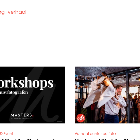
ing
verhaal
& Events
Verhaal achter de foto