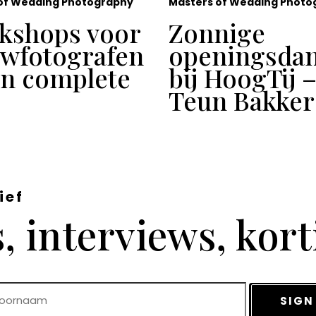
of Wedding Photography
Masters of Wedding Photo
kshops voor
Zonnige
uwfotografen
openingsda
en complete
bij HoogTij 
Teun Bakker
ief
 interviews, kor
SIGN