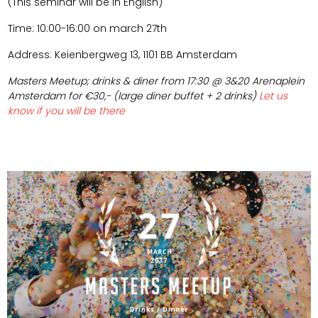
(This seminar will be in English)
Time: 10:00-16:00 on march 27th
Address: Keienbergweg 13, 1101 BB Amsterdam
Masters Meetup; drinks & diner from 17:30 @ 3&20 Arenaplein
Amsterdam for €30,- (large diner buffet + 2 drinks)
Let us
know if you will be there