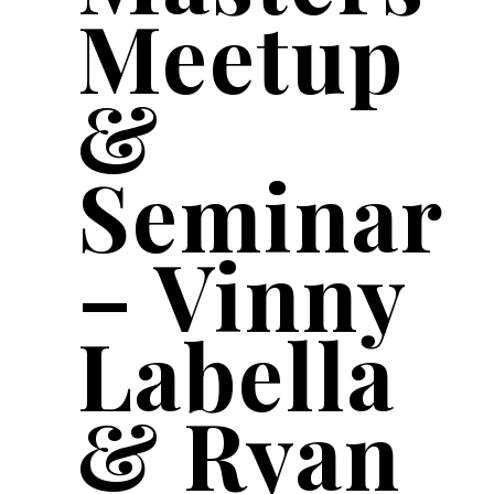
Meetup
&
Seminar
– Vinny
Labella
& Ryan