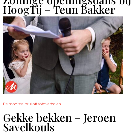
HoogTij – Teun Bakker
De mooiste bruiloft fotoverhalen
Gekke bekken – Jeroen
Savelkouls