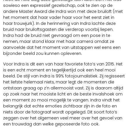
sowieso een expressief gezelschap, ook te zien op de
andere Master Award die Indra won met deze bruiloft (met
het moment dat haar vader haar voor het eerst ziet in
haar trouwjurk). In de herinnering van Indra lachte deze
bruid naar bruiloftsgasten die verderop voorbij liepen.
Indra had de bruid niet gevraagd om een pose in te
nemen, maar stond klaar met haar camera omdat ze
aanvoelde dat het moment van uitstappen wel eens een
bijzonder beeld zou kunnen opleveren.
Voor Indra is dit een van haar favoriete foto’s van 2015. Het
is een echt moment en tegelijkertijd ook een heel mooi
beeld. De stijl van Indra is 99% fotojournalistiek. Zij regisseert
het liefste helemaal niets, maar legt de momenten die
ontstaan graag op z’n allermooist vast. Zij is daarom altijd
op zoek naar het mooiste licht en de beste invalshoek om
een moment zo mooi mogelijk te vangen. Indra vindt het
belangrijk dat echte emoties zichtbaar zijn in de foto en
niets door de fotograaf wordt opgelegd. Dit soort foto’s
zeggen over het algemeen veel meer over het gevoel van
een trouwdag dan welke geposeerde foto ook.