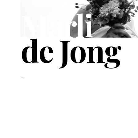
Marli
de Jong
-