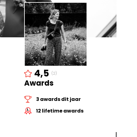
4,5
(2)
Awards
3 awards dit jaar
12 lifetime awards