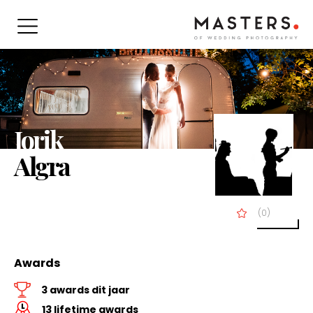
Jorik
Algra
(0)
Awards
3 awards dit jaar
13 lifetime awards