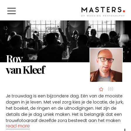
Roy
van Kleef
(0)
Je trouwdag is een bijzondere dag. Eén van de mooiste
dagen in je leven. Met veel zorg kies je de locatie, de jurk,
het boeket, de ringen en de uitnodigingen. Het zijn de
details die je dag uniek maken. Het is belangrijk dat een
trouwfotograaf dezelfde zorg besteedt aan het maken
read more
van uw Trouwreportage. Roy van Kleef is zo’n fotograaf.