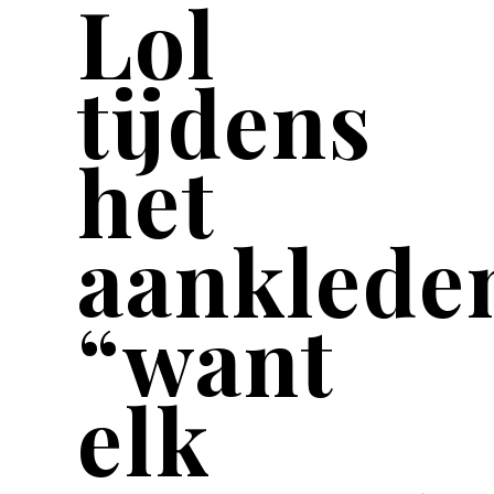
Lol
tijdens
het
aanklede
“want
elk