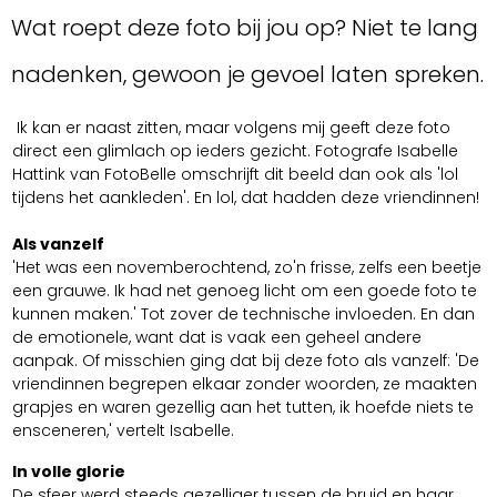
Wat roept deze foto bij jou op? Niet te lang
nadenken, gewoon je gevoel laten spreken.
Ik kan er naast zitten, maar volgens mij geeft deze foto
direct een glimlach op ieders gezicht. Fotografe Isabelle
Hattink van FotoBelle omschrijft dit beeld dan ook als 'lol
tijdens het aankleden'. En lol, dat hadden deze vriendinnen!
Als vanzelf
'Het was een novemberochtend, zo'n frisse, zelfs een beetje
een grauwe. Ik had net genoeg licht om een goede foto te
kunnen maken.' Tot zover de technische invloeden. En dan
de emotionele, want dat is vaak een geheel andere
aanpak. Of misschien ging dat bij deze foto als vanzelf: 'De
vriendinnen begrepen elkaar zonder woorden, ze maakten
grapjes en waren gezellig aan het tutten, ik hoefde niets te
ensceneren,' vertelt Isabelle.
In volle glorie
De sfeer werd steeds gezelliger tussen de bruid en haar