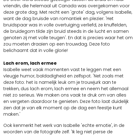
vriendin, die helemaal uit Canada was overgekomen voor
deze grote dag. Met recht een 'grote' dag, volgens Isabelle,
want de dag bruisde van romantiek en plezier: 'Het
bruidspaar was in volle overtuiging verliefd, ze knuffelden,
de bruidegom tilde zijn bruid steeds in de lucht en samen
genoten zij met volle teugen'. En dat is precies waar het om
zou moeten draaien op een trouwdag. Deze foto
belichaamt dat in volle glorie!
Lach erom, lach ermee
Isabelle weet vaak momenten vast te leggen met een
vleugje humor, baldadigheid en zelfspot. 'Net zoals met
deze foto: het is namelijk leuk om je trouwjurk aan te
trekken, dus lach erom, lach ermee en neem het allemaal
niet zo serieus. We maken ons vaak te druk om van alles
en vergeten daardoor te genieten. Deze foto laat duidelijk
zien dat je van elk moment op de dag een feestje kunt
maken.'
Ook kenmerkt het werk van Isabelle 'echte emotie', in de
woorden van de fotografe zelf: 'Ik leg niet perse de