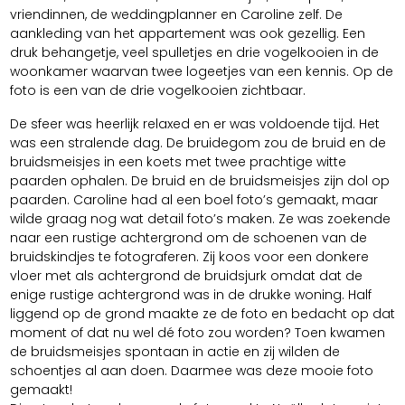
vriendinnen, de weddingplanner en Caroline zelf. De
aankleding van het appartement was ook gezellig. Een
druk behangetje, veel spulletjes en drie vogelkooien in de
woonkamer waarvan twee logeetjes van een kennis. Op de
foto is een van de drie vogelkooien zichtbaar.
De sfeer was heerlijk relaxed en er was voldoende tijd. Het
was een stralende dag. De bruidegom zou de bruid en de
bruidsmeisjes in een koets met twee prachtige witte
paarden ophalen. De bruid en de bruidsmeisjes zijn dol op
paarden. Caroline had al een boel foto’s gemaakt, maar
wilde graag nog wat detail foto’s maken. Ze was zoekende
naar een rustige achtergrond om de schoenen van de
bruidskindjes te fotograferen. Zij koos voor een donkere
vloer met als achtergrond de bruidsjurk omdat dat de
enige rustige achtergrond was in de drukke woning. Half
liggend op de grond maakte ze de foto en bedacht op dat
moment of dat nu wel dé foto zou worden? Toen kwamen
de bruidsmeisjes spontaan in actie en zij wilden de
schoentjes al aan doen. Daarmee was deze mooie foto
gemaakt!