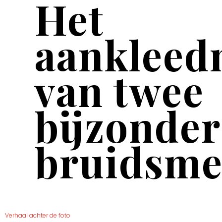
Het
aanklee
van twee
bijzonder
bruidsme
Verhaal achter de foto