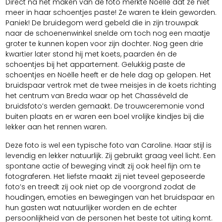
Direct na het maken van de foto merkte Noëlle dat ze niet
meer in haar schoentjes paste! Ze waren te klein geworden.
Paniek! De bruidegom werd gebeld die in zijn trouwpak
naar de schoenenwinkel snelde om toch nog een maatje
groter te kunnen kopen voor zijn dochter. Nog geen drie
kwartier later stond hij met koets, paarden én de
schoentjes bij het appartement. Gelukkig paste de
schoentjes en Noëlle heeft er de hele dag op gelopen. Het
bruidspaar vertrok met de twee meisjes in de koets richting
het centrum van Breda waar op het Chasséveld de
bruidsfoto’s werden gemaakt. De trouwceremonie vond
buiten plaats en er waren een boel vrolijke kindjes bij die
lekker aan het rennen waren.
Deze foto is wel een typische foto van Caroline. Haar stijl is
levendig en lekker natuurlijk. Zij gebruikt graag veel licht. Een
spontane actie of beweging vindt zij ook heel fijn om te
fotograferen. Het liefste maakt zij niet teveel geposeerde
foto’s en treedt zij ook niet op de voorgrond zodat de
houdingen, emoties en bewegingen van het bruidspaar en
hun gasten wat natuurlijker worden en de echter
persoonlijkheid van de personen het beste tot uiting komt.