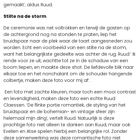
gemaakt’, aldus Ruud.
Stilte na de storm
De ceremonie was net voltrokken en terwijl de gasten op
de achtergrond nog na stonden te praten, liep het
bruidspaar naar de plek waar de taart aangesneden zou
worden. Echt een voorbeeld van een stilte na de storm,
want het belangrijkste gedeelte was achter de rug. Ruud:’ Ik
rende voor ze uit, wachtte tot ze in de schaduw van een
boom liepen, en maakte deze shot. De liefdevolle blik naar
elkaar toe en het nonchalant om de schouder hangende
colbertje, maken deze foto voor mij af’.
Een foto met zachte kleuren, maar toch een mooi contrast
en levendigheid, maken deze foto een echte Ruud
Claessen. ‘De flinke portie romantiek, de styling van het
bruidspaar en de bohemian- en vintage sfeer zijn
helemaal mijn ding’, vertelt Ruud. Natuurlijk is deze
prachtige foto niet alleen te danken aan Ruud, maar ook
Evelien en Atse spelen hierbij een belangrijke rol. Zonder
deze samenwerking was deze romantische foto niet