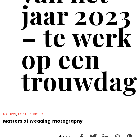
jaar 2023
– te werk
op een
trouwda
,
,
Nieuws
Partner
Video's
Masters of Wedding Photography
share: