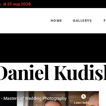
di 25 aug 2026
:
HOME
GALLERYS
Daniel Kudis