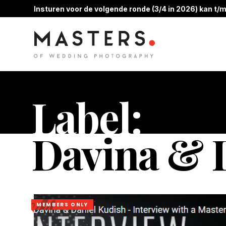
Insturen voor de volgende ronde (3/4 in 2026) kan t/m
Label:
Davina & 
MEMBERS ONLY