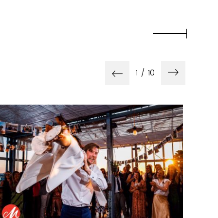
1
/
10