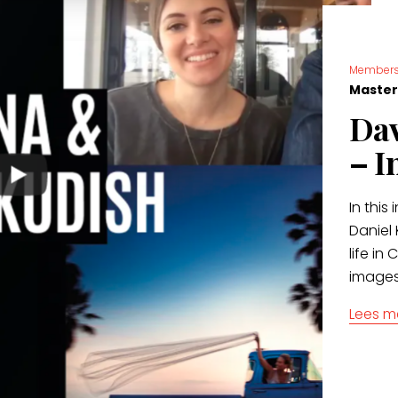
Members
Master
Dav
– I
In this
Daniel 
life in
images
Lees m