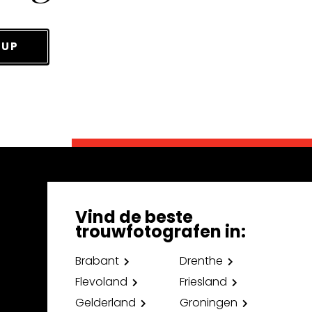
 UP
Vind de beste
trouwfotografen in:
Brabant
Drenthe
Flevoland
Friesland
Gelderland
Groningen