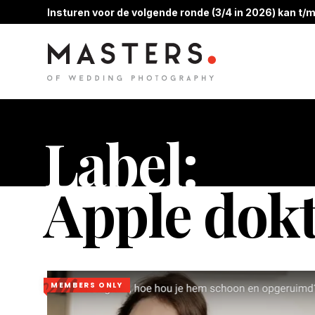
Insturen voor de volgende ronde (3/4 in 2026) kan t/m
Label:
Apple dok
MEMBERS ONLY