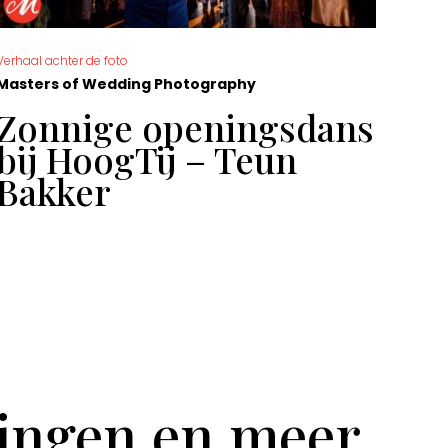
Verhaal achter de foto
De moo
Masters of Wedding Photography
Mast
Zonnige openingsdans
Ge
bij HoogTij – Teun
Sa
Bakker
tingen en meer