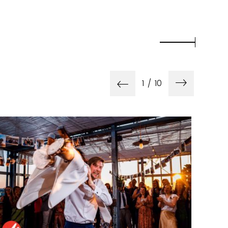
1
/
10