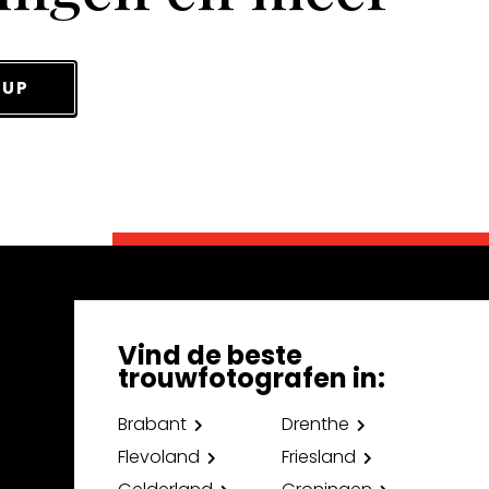
 UP
Vind de beste
trouwfotografen in:
Brabant
Drenthe
Flevoland
Friesland