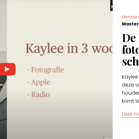
Members
Master
De 
fot
sch
Kaylee 
deze v
houden
komt t
Lees m