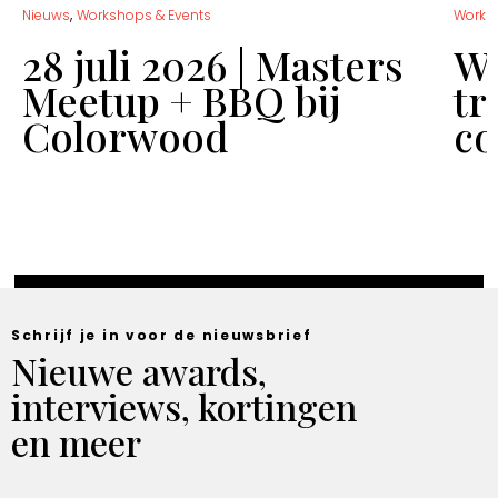
,
Nieuws
Workshops & Events
Works
28 juli 2026 | Masters
Wo
Meetup + BBQ bij
tr
Colorwood
co
Schrijf je in voor de nieuwsbrief
Nieuwe awards,
interviews, kortingen
en meer