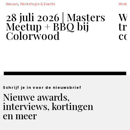
,
Nieuws
Workshops & Events
Works
28 juli 2026 | Masters
Wo
Meetup + BBQ bij
tr
Colorwood
co
Schrijf je in voor de nieuwsbrief
Nieuwe awards,
interviews, kortingen
en meer