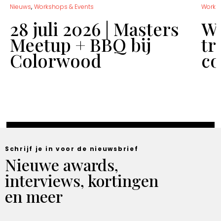
,
Nieuws
Workshops & Events
Works
28 juli 2026 | Masters
Wo
Meetup + BBQ bij
tr
Colorwood
co
Schrijf je in voor de nieuwsbrief
Nieuwe awards,
interviews, kortingen
en meer