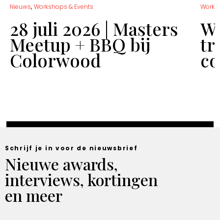
,
Nieuws
Workshops & Events
Works
28 juli 2026 | Masters
Wo
Meetup + BBQ bij
tr
Colorwood
co
Schrijf je in voor de nieuwsbrief
Nieuwe awards,
interviews, kortingen
en meer