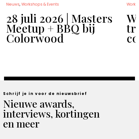
,
Nieuws
Workshops & Events
Works
28 juli 2026 | Masters
Wo
Meetup + BBQ bij
tr
Colorwood
co
Schrijf je in voor de nieuwsbrief
Nieuwe awards,
interviews, kortingen
en meer