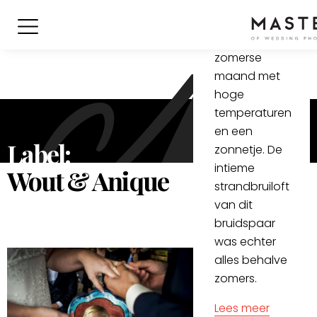
augustus.
Een normaal
gesproken
zomerse
maand met
hoge
temperaturen
en een
Label:
zonnetje. De
intieme
Wout & Anique
strandbruiloft
van dit
bruidspaar
was echter
alles behalve
zomers.
Lees meer