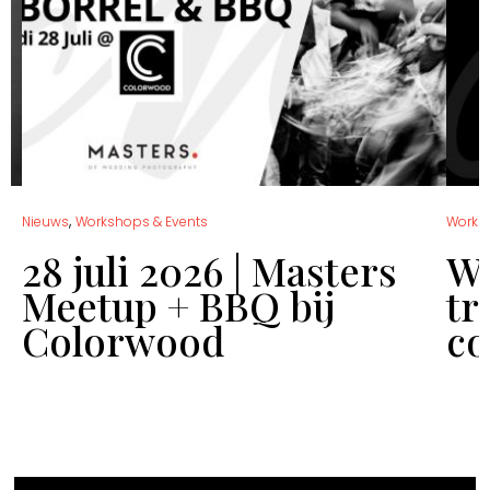
,
Nieuws
Workshops & Events
Works
28 juli 2026 | Masters
Wo
Meetup + BBQ bij
tr
Colorwood
co