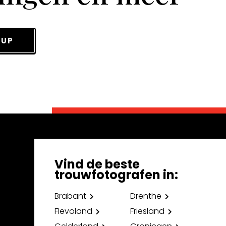
 UP
Vind de beste
trouwfotografen in:
Brabant
Drenthe
Flevoland
Friesland