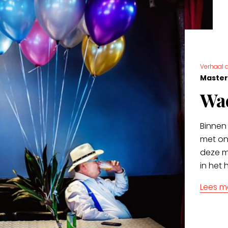
Verhaal a
Master
Wac
Binnen
met on
deze m
in het 
Lees m