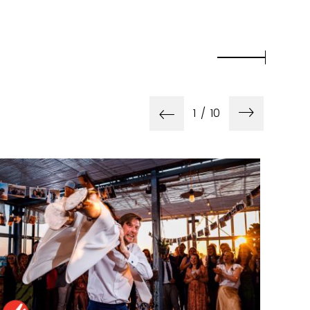
1
/
10