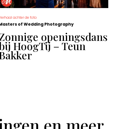
Verhaal achter de foto
De moo
Masters of Wedding Photography
Mast
Zonnige openingsdans
Ge
bij HoogTij – Teun
Sa
Bakker
tingen en meer