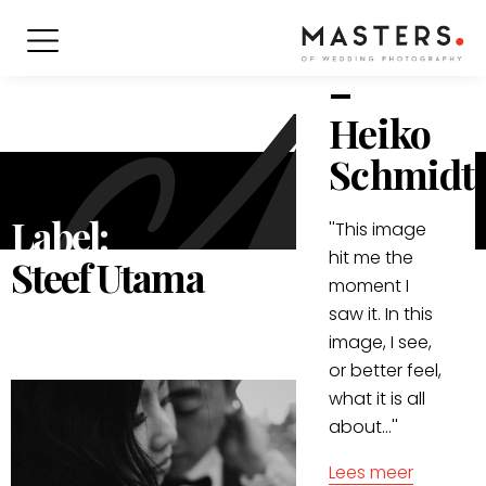
Steef
Utama”
–
Heiko
Schmidt
Label:
''This image
hit me the
Steef Utama
moment I
saw it. In this
image, I see,
or better feel,
what it is all
about...''
Lees meer