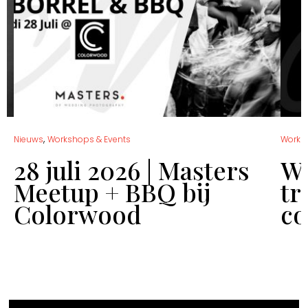
,
Nieuws
Workshops & Events
Works
28 juli 2026 | Masters
Wo
Meetup + BBQ bij
tr
Colorwood
co