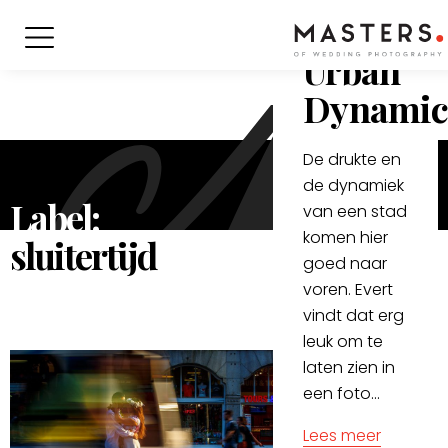
Verhaal achter
de foto
Urban
Dynamic
De drukte en
de dynamiek
Label:
van een stad
komen hier
sluitertijd
goed naar
voren. Evert
vindt dat erg
leuk om te
laten zien in
een foto...
Lees meer