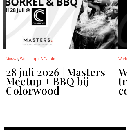
,
Nieuws
Workshops & Events
Works
28 juli 2026 | Masters
Wo
Meetup + BBQ bij
tr
Colorwood
co