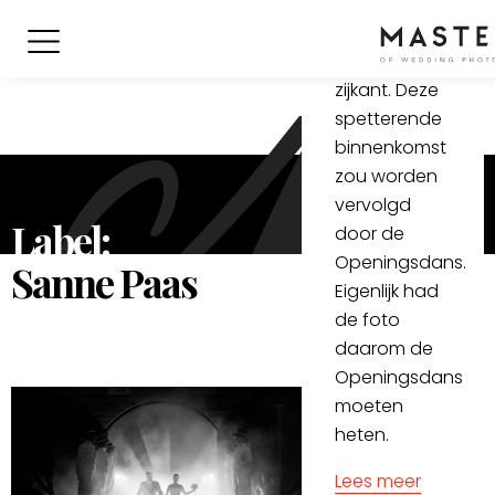
en de
‘wachters’
aan de
zijkant. Deze
spetterende
binnenkomst
zou worden
vervolgd
Label:
door de
Openingsdans.
Sanne Paas
Eigenlijk had
de foto
daarom de
Openingsdans
moeten
heten.
Lees meer