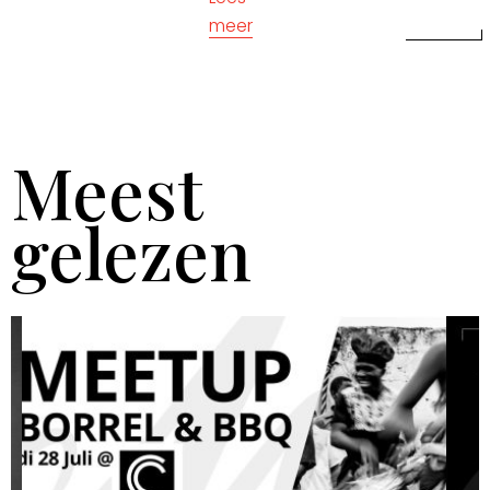
meer
Meest
gelezen