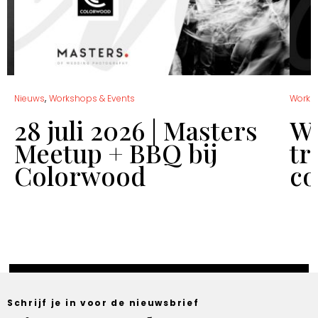
,
Nieuws
Workshops & Events
Works
28 juli 2026 | Masters
Wo
Meetup + BBQ bij
tr
Colorwood
co
Schrijf je in voor de nieuwsbrief