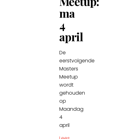
Meetup:
ma
4
april
De
eerstvolgende
Masters
Meetup
wordt
gehouden
op
Maandag
4
april
Lees