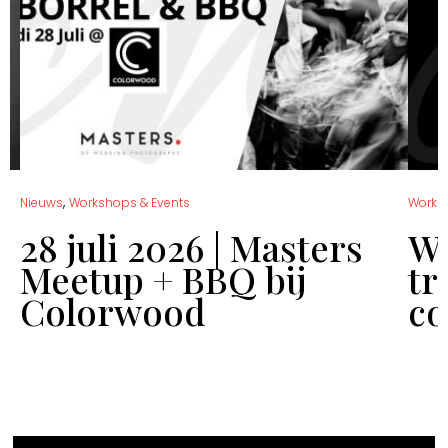
,
Nieuws
Workshops & Events
Works
28 juli 2026 | Masters
Wo
Meetup + BBQ bij
tr
Colorwood
co