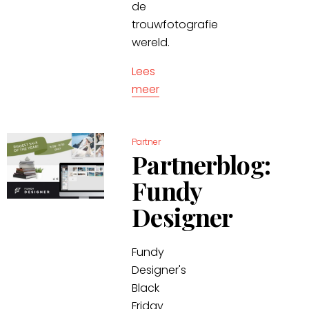
de
trouwfotografie
wereld.
Lees
meer
Partner
Partnerblog:
Fundy
Designer
Fundy
Designer's
Black
Friday