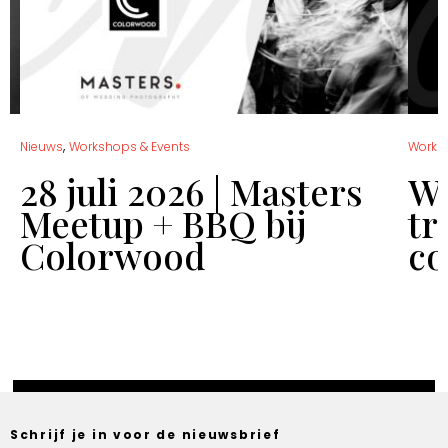
,
Nieuws
Workshops & Events
Works
28 juli 2026 | Masters
Wo
Meetup + BBQ bij
tr
Colorwood
co
Schrijf je in voor de nieuwsbrief