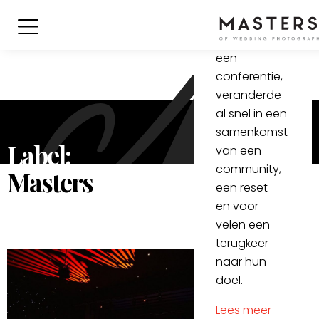
verbinding
en feest. Wat
begon als
een
conferentie,
veranderde
al snel in een
samenkomst
Label:
van een
community,
Masters
een reset –
en voor
velen een
terugkeer
naar hun
doel.
Lees meer