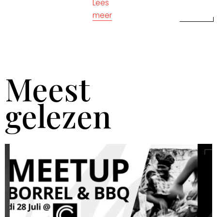
Lees
meer
Meest
gelezen