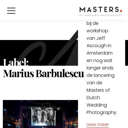
maanden na
onze
kennismaking
bij de
workshop
van Jeff
Ascough in
Amsterdam
Label:
en nog wat
langer sinds
Marius Barbulescu
de lancering
van de
Masters of
Dutch
Wedding
Photography.
Lees meer