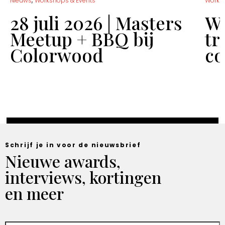
,
Nieuws
Workshops & Events
Works
28 juli 2026 | Masters
Wo
Meetup + BBQ bij
tr
Colorwood
co
Schrijf je in voor de nieuwsbrief
Nieuwe awards,
interviews, kortingen
en meer