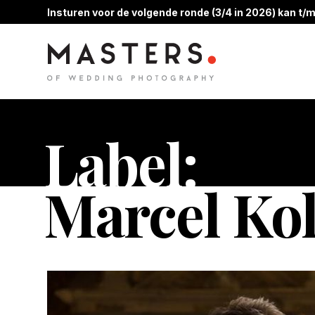
Insturen voor de volgende ronde (3/4 in 2026) kan t/m
Label:
Marcel Ko