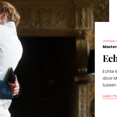
Verhaal a
Master
Ech
Echte l
door M
tussen
Lees m