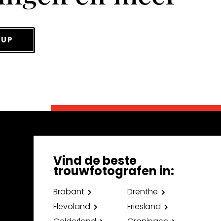
 UP
Vind de beste
trouwfotografen in:
Brabant
Drenthe
Flevoland
Friesland