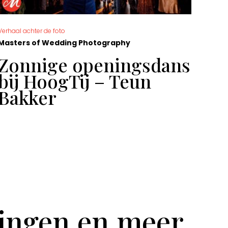
Verhaal achter de foto
De moo
Masters of Wedding Photography
Mast
Zonnige openingsdans
Ge
bij HoogTij – Teun
Sa
Bakker
tingen en meer