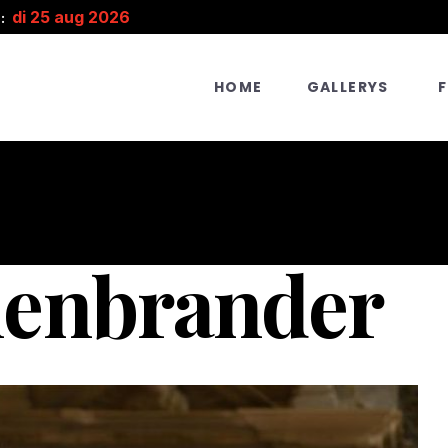
di 25 aug 2026
:
HOME
GALLERYS
lenbrander