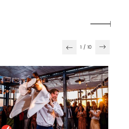
1
/
10