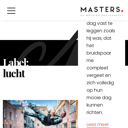
camera kijkt.
Ik houd
ervan om de
dag vast te
leggen zoals
hij was; dat
het
bruidspaar
Label:
me
compleet
lucht
vergeet en
zich volledig
op hun
mooie dag
kunnen
richten.
Lees meer