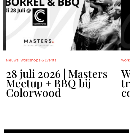
,
Nieuws
Workshops & Events
Works
28 juli 2026 | Masters
Wo
Meetup + BBQ bij
tr
Colorwood
co