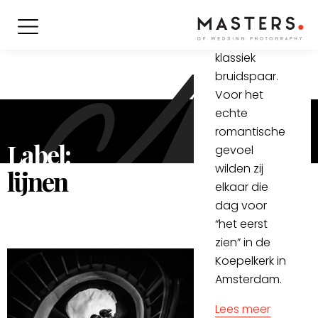
Aziatische
komaf. Een
prachtig
klassiek
bruidspaar.
Voor het
echte
romantische
Label:
gevoel
wilden zij
lijnen
elkaar die
dag voor
“het eerst
zien” in de
Koepelkerk in
Amsterdam.
Lees meer