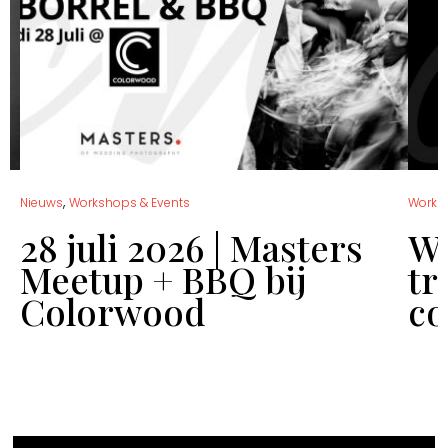
,
Nieuws
Workshops & Events
Works
28 juli 2026 | Masters
Wo
Meetup + BBQ bij
tr
Colorwood
co