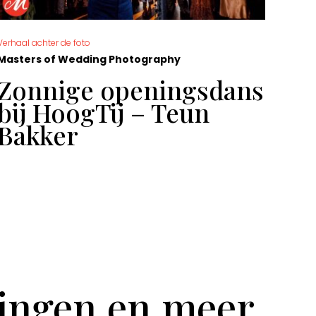
Verhaal achter de foto
De moo
Masters of Wedding Photography
Mast
Zonnige openingsdans
Ge
bij HoogTij – Teun
Sa
Bakker
tingen en meer