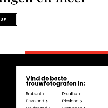
 UP
Vind de beste
trouwfotografen in:
Brabant
Drenthe
Flevoland
Friesland