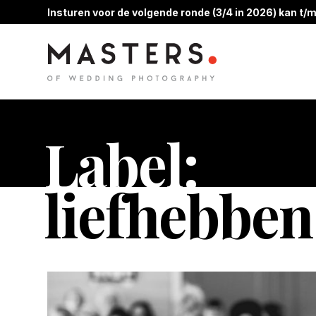
Insturen voor de volgende ronde (3/4 in 2026) kan t/m
Label:
liefhebben