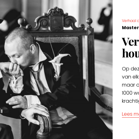
Verhaal a
Master
Ver
hou
Op dez
van elk
maar o
1000 w
krachti
Lees m