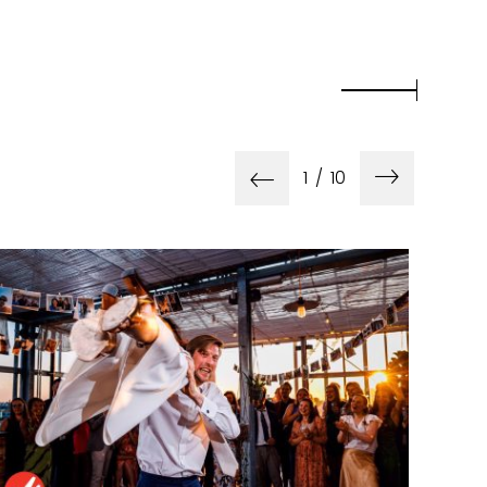
1
/
10