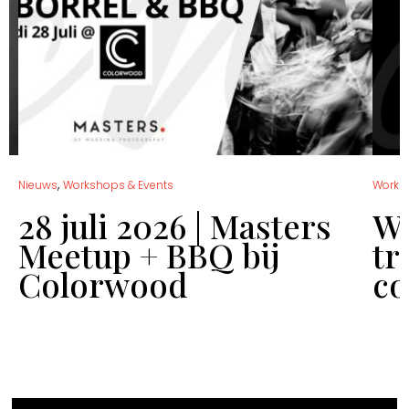
,
Nieuws
Workshops & Events
Works
28 juli 2026 | Masters
Wo
Meetup + BBQ bij
tr
Colorwood
co