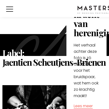
De
kracht
van
herenigi
Het verhaal
Label:
achter deze
foto is zó
Jaentien Scheutjens-Brienen
dierbaar
voor het
bruidspaar,
wat hem ook
zo krachtig
maakt!
Lees meer