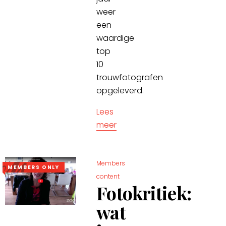
weer
een
waardige
top
10
trouwfotografen
opgeleverd.
Lees
meer
Members
MEMBERS ONLY
content
Fotokritiek:
wat