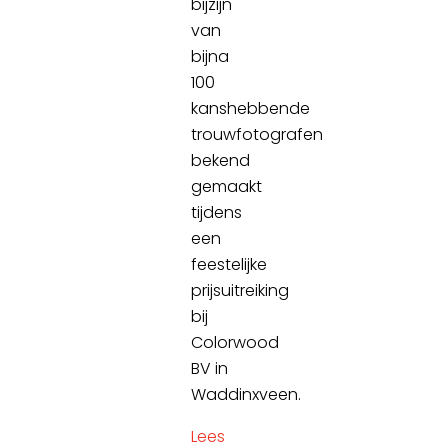
bijzijn
van
bijna
100
kanshebbende
trouwfotografen
bekend
gemaakt
tijdens
een
feestelijke
prijsuitreiking
bij
Colorwood
BV in
Waddinxveen.
Lees