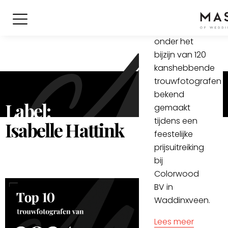
zijn
donderdag
23 januari
onder het
bijzijn van 120
kanshebbende
trouwfotografen
bekend
Label:
gemaakt
tijdens een
Isabelle Hattink
feestelijke
prijsuitreiking
bij
Colorwood
BV in
Waddinxveen.
Lees meer