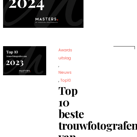
Awards
uitslag
,
Nieuws
,
Top10
Top
10
beste
trouwfotografe
van