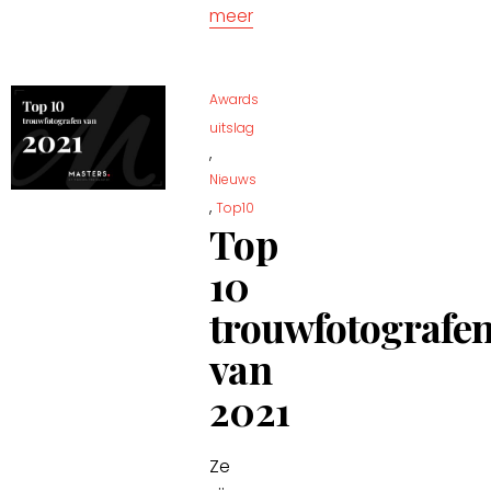
meer
Awards
uitslag
,
Nieuws
,
Top10
Top
10
trouwfotografe
van
2021
Ze