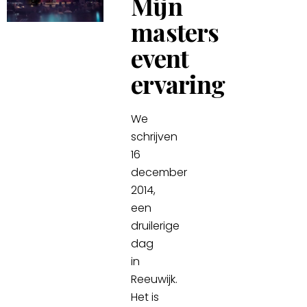
Mijn
masters
event
ervaring
We
schrijven
16
december
2014,
een
druilerige
dag
in
Reeuwijk.
Het is