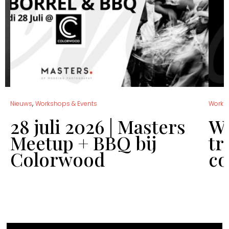
,
Nieuws
Workshops & Events
Works
28 juli 2026 | Masters
Wo
Meetup + BBQ bij
tr
Colorwood
co