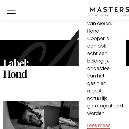
Sjaak
houden
enorm veel
van dieren.
Hond
Cooper is
dan ook
echt een
Label:
belangrijk
onderdeel
Hond
van het
gezin en
moest
natuurlijk
gefotografeerd
worden.
Lees meer