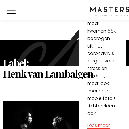
hoopten op
een normaal
huwelijksfeest,
maar
kwamen óók
bedrogen
uit. Het
coronavirus
Label:
zorgde voor
stress en
Henk van Lambalgen
verdriet,
maar ook
voor héle
mooie foto’s,
tijdsbeelden
ook.
Lees meer