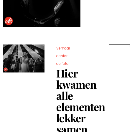
Verhaal
achter
de foto
Hier
kwamen
alle
elementen
lekker
samen