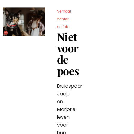
Verhaal
achter
de foto
Niet
voor
de
poes
Bruidspaar
Jaap
en
Marjorie
leven
voor
hun