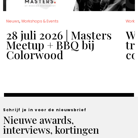
,
Nieuws
Workshops & Events
Works
28 juli 2026 | Masters
Wo
Meetup + BBQ bij
tr
Colorwood
co
Schrijf je in voor de nieuwsbrief
Nieuwe awards,
interviews, kortingen