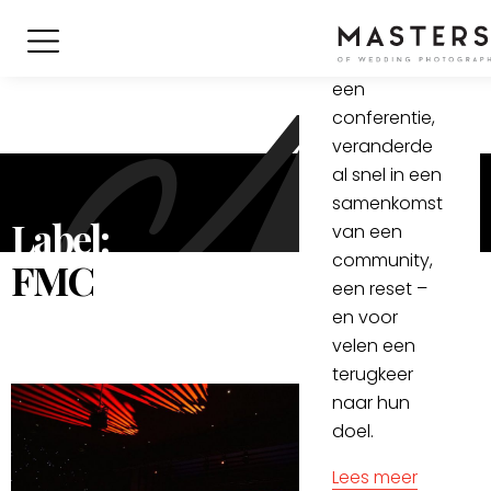
verbinding
en feest. Wat
begon als
een
conferentie,
veranderde
al snel in een
samenkomst
Label:
van een
community,
FMC
een reset –
en voor
velen een
terugkeer
naar hun
doel.
Lees meer