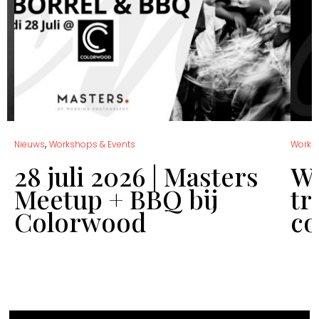
,
Nieuws
Workshops & Events
Works
28 juli 2026 | Masters
Wo
Meetup + BBQ bij
tr
Colorwood
co