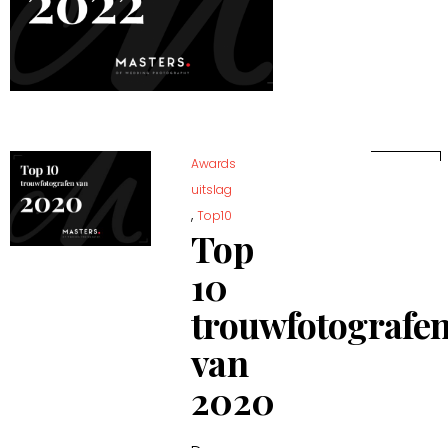
Awards
uitslag
,
Top10
Top
10
trouwfotografe
van
2020