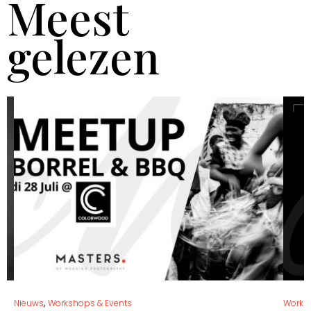
Meest
gelezen
,
Nieuws
Workshops & Events
Works