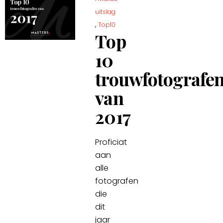
uitslag
,
Top10
Top
10
trouwfotografe
van
2017
Proficiat
aan
alle
fotografen
die
dit
jaar