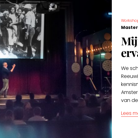
Workshop
Master
Mij
erv
We schr
Reeuwi
kennis
Amster
van de
Lees m