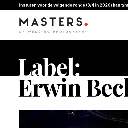
Insturen voor de volgende ronde (3/4 in 2026) kan t/m
Label:
Erwin Bec