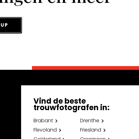
 UP
Vind de beste
trouwfotografen in:
Brabant
Drenthe
Flevoland
Friesland