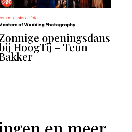
Verhaal achter de foto
De moo
Masters of Wedding Photography
Mast
Zonnige openingsdans
Ge
bij HoogTij – Teun
Sa
Bakker
tingen en meer