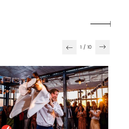
1
/
10