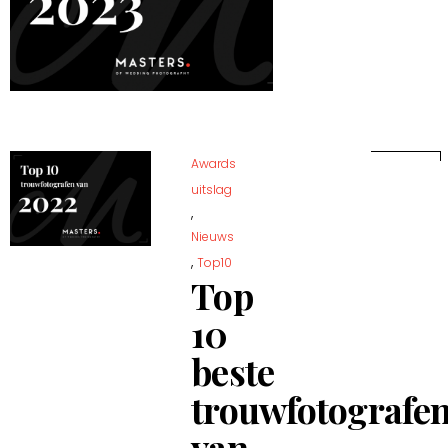
Awards
uitslag
,
Nieuws
,
Top10
Top
10
beste
trouwfotografe
van