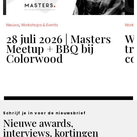
,
Nieuws
Workshops & Events
Works
28 juli 2026 | Masters
Wo
Meetup + BBQ bij
tr
Colorwood
co
Schrijf je in voor de nieuwsbrief
Nieuwe awards,
interviews, kortingen