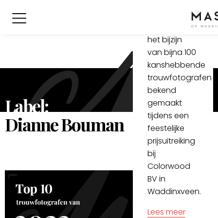
zijn
donderdag 11
januari onder
het bijzijn
van bijna 100
kanshebbende
trouwfotografen
bekend
Label:
gemaakt
tijdens een
Dianne Bouman
feestelijke
prijsuitreiking
bij
Colorwood
BV in
Waddinxveen.
Lees meer